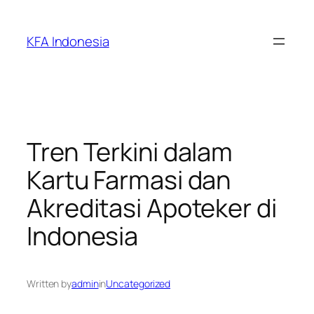
Skip
to
KFA Indonesia
content
Tren Terkini dalam
Kartu Farmasi dan
Akreditasi Apoteker di
Indonesia
Written by
admin
in
Uncategorized