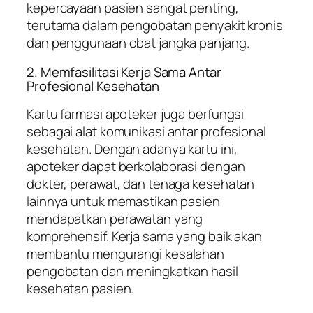
kepercayaan pasien sangat penting,
terutama dalam pengobatan penyakit kronis
dan penggunaan obat jangka panjang.
2. Memfasilitasi Kerja Sama Antar
Profesional Kesehatan
Kartu farmasi apoteker juga berfungsi
sebagai alat komunikasi antar profesional
kesehatan. Dengan adanya kartu ini,
apoteker dapat berkolaborasi dengan
dokter, perawat, dan tenaga kesehatan
lainnya untuk memastikan pasien
mendapatkan perawatan yang
komprehensif. Kerja sama yang baik akan
membantu mengurangi kesalahan
pengobatan dan meningkatkan hasil
kesehatan pasien.