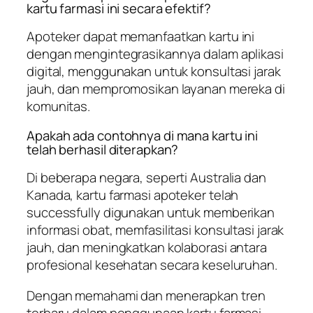
kartu farmasi ini secara efektif?
Apoteker dapat memanfaatkan kartu ini
dengan mengintegrasikannya dalam aplikasi
digital, menggunakan untuk konsultasi jarak
jauh, dan mempromosikan layanan mereka di
komunitas.
Apakah ada contohnya di mana kartu ini
telah berhasil diterapkan?
Di beberapa negara, seperti Australia dan
Kanada, kartu farmasi apoteker telah
successfully digunakan untuk memberikan
informasi obat, memfasilitasi konsultasi jarak
jauh, dan meningkatkan kolaborasi antara
profesional kesehatan secara keseluruhan.
Dengan memahami dan menerapkan tren
terbaru dalam penggunaan kartu farmasi