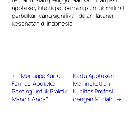
apoteker, kita dapat berharap untuk melihat
perbaikan yang signifikan dalam layanan
kesehatan di Indonesia.
←
Mengapa Kartu
Kartu Apoteker:
Farmasi Apoteker
Meningkatkan
Penting untuk Praktik
Kualitas Profesi
Mandiri Anda?
dengan Mudah
→