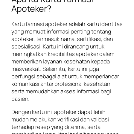
Apoteker?
Kartu farmasi apoteker adalah kartu identitas
yang memuat informasi penting tentang
apoteker, termasuk nama, sertifikasi, dan
spesialisasi. Kartu ini dirancang untuk
meningkatkan kredibilitas apoteker dalam
memberikan layanan kesehatan kepada
masyarakat. Selain itu, kartu ini juga
berfungsi sebagai alat untuk memperlancar
komunikasi antar profesional kesehatan
serta memudahkan akses informasi bagi
pasien.
Dengan kartu ini, apoteker dapat lebih
mudah melakukan verifikasi dan validasi
terhadap resep yang diterima, serta