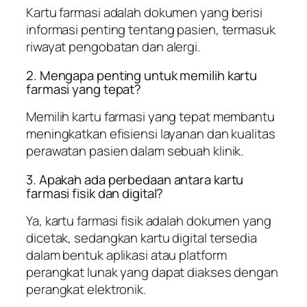
Kartu farmasi adalah dokumen yang berisi
informasi penting tentang pasien, termasuk
riwayat pengobatan dan alergi.
2. Mengapa penting untuk memilih kartu
farmasi yang tepat?
Memilih kartu farmasi yang tepat membantu
meningkatkan efisiensi layanan dan kualitas
perawatan pasien dalam sebuah klinik.
3. Apakah ada perbedaan antara kartu
farmasi fisik dan digital?
Ya, kartu farmasi fisik adalah dokumen yang
dicetak, sedangkan kartu digital tersedia
dalam bentuk aplikasi atau platform
perangkat lunak yang dapat diakses dengan
perangkat elektronik.