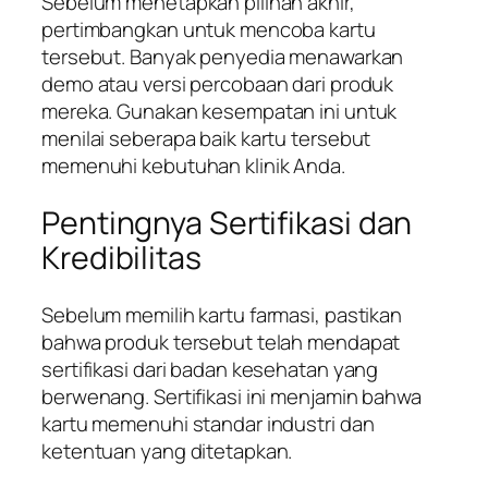
Sebelum menetapkan pilihan akhir,
pertimbangkan untuk mencoba kartu
tersebut. Banyak penyedia menawarkan
demo atau versi percobaan dari produk
mereka. Gunakan kesempatan ini untuk
menilai seberapa baik kartu tersebut
memenuhi kebutuhan klinik Anda.
Pentingnya Sertifikasi dan
Kredibilitas
Sebelum memilih kartu farmasi, pastikan
bahwa produk tersebut telah mendapat
sertifikasi dari badan kesehatan yang
berwenang. Sertifikasi ini menjamin bahwa
kartu memenuhi standar industri dan
ketentuan yang ditetapkan.