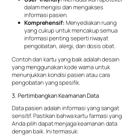
dalam mengisi dan mengakses
informasi pasien.
Komprehensif:
Menyediakan ruang
yang cukup untuk mencakup semua
informasi penting seperti riwayat
pengobatan, alergi, dan dosis obat.
Contoh dari kartu yang baik adalah desain
yang menggunakan kode warna untuk
menunjukkan kondisi pasien atau cara
pengobatan yang spesifik.
3. Pertimbangkan Keamanan Data
Data pasien adalah informasi yang sangat
sensitif. Pastikan bahwa kartu farmasi yang
Anda pilih dapat menjaga keamanan data
dengan baik. Ini termasuk: