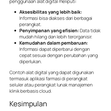
penggunaan alat digital meliputi:
Aksesibilitas yang lebih baik:
Informasi bisa diakses dari berbagai
perangkat.
Penyimpanan yang efisien:
Data tidak
mudah hilang dan lebih terorganisir.
Kemudahan dalam pembaruan:
Informasi dapat diperbarui dengan
cepat sesuai dengan perubahan yang
diperlukan.
Contoh alat digital yang dapat digunakan
termasuk aplikasi farmasi di perangkat
seluler atau perangkat lunak manajemen
klinik berbasis cloud.
Kesimpulan