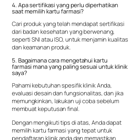
4. Apa sertifikasi yang perlu diperhatikan
saat memilih kartu farmasi?
Cari produk yang telah mendapat sertifikasi
dari badan kesehatan yang berwenang,
seperti SNI atau ISO, untuk menjamin kualitas
dan keamanan produk.
5. Bagaimana cara mengetahui kartu
farmasi mana yang paling sesuai untuk klinik
saya?
Pahami kebutuhan spesifik klinik Anda,
evaluasi desain dan fungsionalitas, dan jika
memungkinkan, lakukan uji coba sebelum
membuat keputusan final.
Dengan mengikuti tips di atas, Anda dapat
memilih kartu farmasi yang tepat untuk
pendaftaran klinik anda dan memastikan