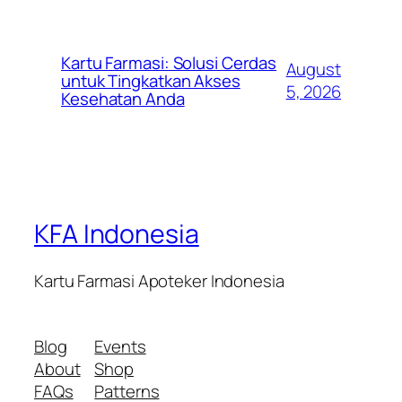
Kartu Farmasi: Solusi Cerdas
August
untuk Tingkatkan Akses
5, 2026
Kesehatan Anda
KFA Indonesia
Kartu Farmasi Apoteker Indonesia
Blog
Events
About
Shop
FAQs
Patterns