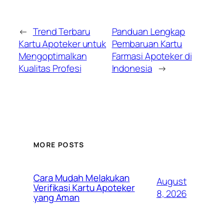
←
Trend Terbaru
Panduan Lengkap
Kartu Apoteker untuk
Pembaruan Kartu
Mengoptimalkan
Farmasi Apoteker di
Kualitas Profesi
Indonesia
→
MORE POSTS
Cara Mudah Melakukan
August
Verifikasi Kartu Apoteker
8, 2026
yang Aman