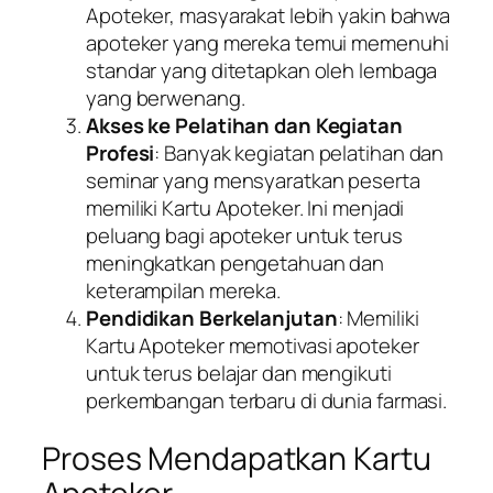
Apoteker, masyarakat lebih yakin bahwa
apoteker yang mereka temui memenuhi
standar yang ditetapkan oleh lembaga
yang berwenang.
Akses ke Pelatihan dan Kegiatan
Profesi
: Banyak kegiatan pelatihan dan
seminar yang mensyaratkan peserta
memiliki Kartu Apoteker. Ini menjadi
peluang bagi apoteker untuk terus
meningkatkan pengetahuan dan
keterampilan mereka.
Pendidikan Berkelanjutan
: Memiliki
Kartu Apoteker memotivasi apoteker
untuk terus belajar dan mengikuti
perkembangan terbaru di dunia farmasi.
Proses Mendapatkan Kartu