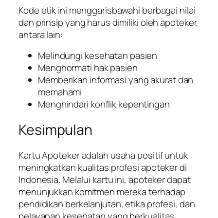
Kode etik ini menggarisbawahi berbagai nilai
dan prinsip yang harus dimiliki oleh apoteker,
antara lain:
Melindungi kesehatan pasien
Menghormati hak pasien
Memberikan informasi yang akurat dan
memahami
Menghindari konflik kepentingan
Kesimpulan
Kartu Apoteker adalah usaha positif untuk
meningkatkan kualitas profesi apoteker di
Indonesia. Melalui kartu ini, apoteker dapat
menunjukkan komitmen mereka terhadap
pendidikan berkelanjutan, etika profesi, dan
pelayanan kesehatan yang berkualitas.