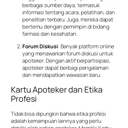
berbagai sumber daya, termasuk
informasi tentang acara, pelatihan, dan
penelitian terbaru. Juga, mereka dapat
bertemu dengan pemimpin di bidang
farmasi dan kesehatan.
Forum Diskusi
: Banyak platform online
yang menawarkan forum diskusi untuk
apoteker. Dengan aktif berpartisipasi,
apoteker dapat berbagi pengalaman
dan mendapatkan wawasan baru.
Kartu Apoteker dan Etika
Profesi
Tidak bisa dipungkiri bahwa etika profesi
adalah kemampuan lainnya yang perlu
dimiliki oleh setiap apoteker. Memiliki Kartu