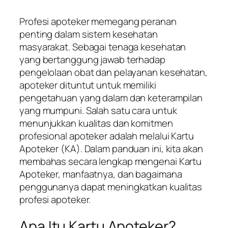
Profesi apoteker memegang peranan
penting dalam sistem kesehatan
masyarakat. Sebagai tenaga kesehatan
yang bertanggung jawab terhadap
pengelolaan obat dan pelayanan kesehatan,
apoteker dituntut untuk memiliki
pengetahuan yang dalam dan keterampilan
yang mumpuni. Salah satu cara untuk
menunjukkan kualitas dan komitmen
profesional apoteker adalah melalui Kartu
Apoteker (KA). Dalam panduan ini, kita akan
membahas secara lengkap mengenai Kartu
Apoteker, manfaatnya, dan bagaimana
penggunanya dapat meningkatkan kualitas
profesi apoteker.
Apa Itu Kartu Apoteker?