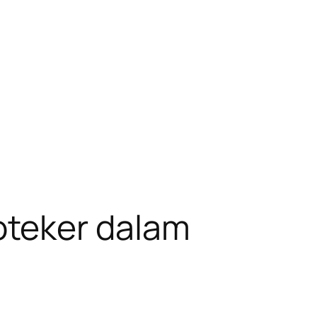
oteker dalam