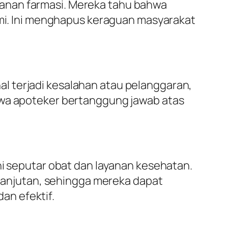
anan farmasi. Mereka tahu bahwa
esmi. Ini menghapus keraguan masyarakat
l terjadi kesalahan atau pelanggaran,
hwa apoteker bertanggung jawab atas
ni seputar obat dan layanan kesehatan.
n lanjutan, sehingga mereka dapat
an efektif.