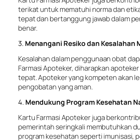
terikat untuk mematuhi norma dan eti
tepat dan bertanggung jawab dalam pe
benar.
3.
Menangani Resiko dan Kesalahan 
Kesalahan dalam penggunaan obat dapat
Farmasi Apoteker, diharapkan apoteker 
tepat. Apoteker yang kompeten akan 
pengobatan yang aman.
4.
Mendukung Program Kesehatan Na
Kartu Farmasi Apoteker juga berkontri
pemerintah seringkali membutuhkan du
program kesehatan seperti imunisasi, 