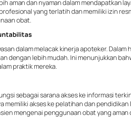
lebih aman dan nyaman dalam mendapatkan lay
rofesional yang terlatih dan memiliki izin r
unaan obat.
tabilitas
an dalam melacak kinerja apoteker. Dalam ha
suran dengan lebih mudah. Ini menunjukkan ba
alam praktik mereka.
ungsi sebagai sarana akses ke informasi terki
ya memiliki akses ke pelatihan dan pendidika
asien mengenai penggunaan obat yang aman d