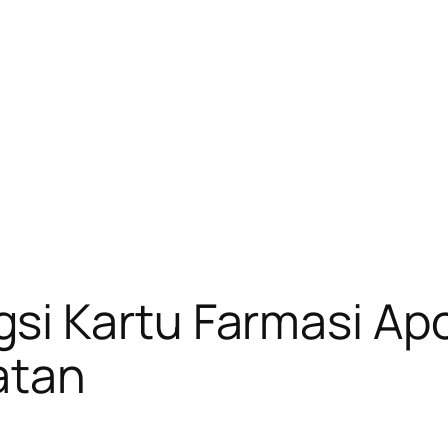
i Kartu Farmasi Ap
atan