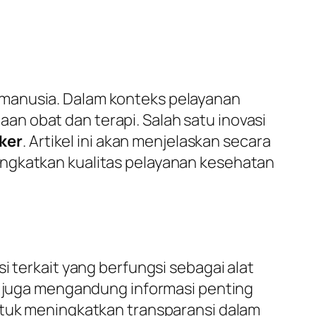
 manusia. Dalam konteks pelayanan
n obat dan terapi. Salah satu inovasi
ker
. Artikel ini akan menjelaskan secara
ingkatkan kualitas pelayanan kesehatan
i terkait yang berfungsi sebagai alat
pi juga mengandung informasi penting
untuk meningkatkan transparansi dalam