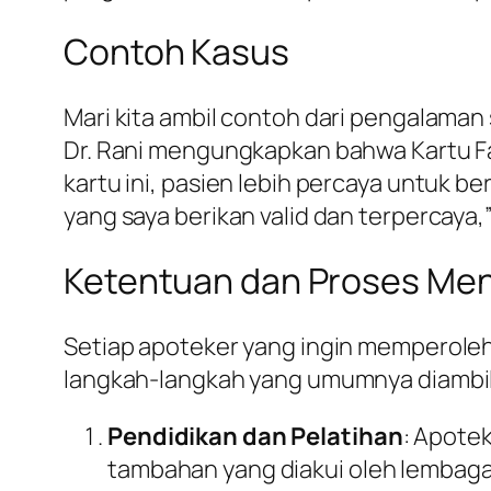
Contoh Kasus
Mari kita ambil contoh dari pengalaman 
Dr. Rani mengungkapkan bahwa Kartu F
kartu ini, pasien lebih percaya untuk 
yang saya berikan valid dan terpercaya,”
Ketentuan dan Proses Men
Setiap apoteker yang ingin memperoleh
langkah-langkah yang umumnya diambil
Pendidikan dan Pelatihan
: Apote
tambahan yang diakui oleh lembaga