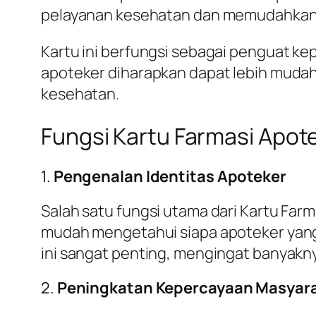
pelayanan kesehatan dan memudahkan 
Kartu ini berfungsi sebagai penguat ke
apoteker diharapkan dapat lebih mudah 
kesehatan.
Fungsi Kartu Farmasi Apot
1.
Pengenalan Identitas Apoteker
Salah satu fungsi utama dari Kartu Far
mudah mengetahui siapa apoteker yang 
ini sangat penting, mengingat banyakny
2.
Peningkatan Kepercayaan Masyar