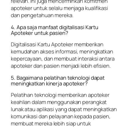
relevan. Ini juga mencerminkan komitmen
apoteker untuk selalu menjaga kualifikasi
dan pengetahuan mereka.
4. Apa saja manfaat digitalisasi Kartu
Apoteker untuk pasien?
Digitalisasi Kartu Apoteker memberikan
kemudahan akses informasi, meningkatkan
kepercayaan, dan membuat interaksi antara
apoteker dan pasien menjadi lebih efisien.
5. Bagaimana pelatihan teknologi dapat
meningkatkan kinerja apoteker?
Pelatihan teknologi memberikan apoteker
keahlian dalam menggunakan perangkat
lunak atau aplikasi yang dapat meningkatkan
komunikasi dan pelayanan kepada pasien,
membuat mereka lebih siap untuk