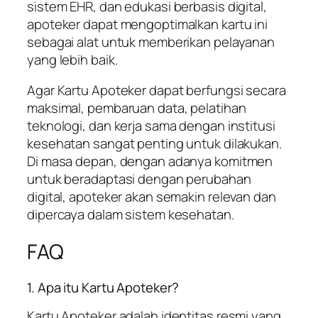
sistem EHR, dan edukasi berbasis digital,
apoteker dapat mengoptimalkan kartu ini
sebagai alat untuk memberikan pelayanan
yang lebih baik.
Agar Kartu Apoteker dapat berfungsi secara
maksimal, pembaruan data, pelatihan
teknologi, dan kerja sama dengan institusi
kesehatan sangat penting untuk dilakukan.
Di masa depan, dengan adanya komitmen
untuk beradaptasi dengan perubahan
digital, apoteker akan semakin relevan dan
dipercaya dalam sistem kesehatan.
FAQ
1. Apa itu Kartu Apoteker?
Kartu Apoteker adalah identitas resmi yang