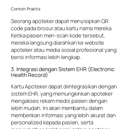
Contoh Praktis
Seorang apoteker dapat menyisipkan QR
code pada brosur atau kartu nama mereka.
Ketika pasien men-scan kode tersebut,
mereka langsung diarahkan ke website
apoteker atau media sosial profesional yang
berisi informasi lebih lengkap.
3. Integrasi dengan Sistem EHR (Electronic
Health Record)
Kartu Apoteker dapat diintegrasikan dengan
sistem EHR, yang memungkinkan apoteker
mengakses rekam medis pasien dengan
lebih mudah. Ini akan membantu dalam
memberikan informasi yang lebih akurat dan
personalized kepada pasien, serta