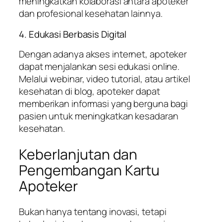
meningkatkan kolaborasi antara apoteker
dan profesional kesehatan lainnya.
4. Edukasi Berbasis Digital
Dengan adanya akses internet, apoteker
dapat menjalankan sesi edukasi online.
Melalui webinar, video tutorial, atau artikel
kesehatan di blog, apoteker dapat
memberikan informasi yang berguna bagi
pasien untuk meningkatkan kesadaran
kesehatan.
Keberlanjutan dan
Pengembangan Kartu
Apoteker
Bukan hanya tentang inovasi, tetapi