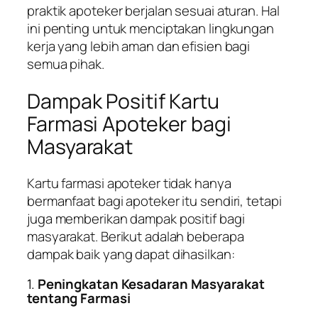
praktik apoteker berjalan sesuai aturan. Hal
ini penting untuk menciptakan lingkungan
kerja yang lebih aman dan efisien bagi
semua pihak.
Dampak Positif Kartu
Farmasi Apoteker bagi
Masyarakat
Kartu farmasi apoteker tidak hanya
bermanfaat bagi apoteker itu sendiri, tetapi
juga memberikan dampak positif bagi
masyarakat. Berikut adalah beberapa
dampak baik yang dapat dihasilkan:
1.
Peningkatan Kesadaran Masyarakat
tentang Farmasi