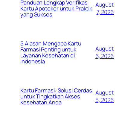
Panduan Lengkap Verifikasi
August
Kartu Apoteker untuk Praktik
7, 2026
yang Sukses
5 Alasan Mengapa Kartu
August
Farmasi Penting untuk
Layanan Kesehatan di
6, 2026
Indonesia
Kartu Farmasi: Solusi Cerdas
August
untuk Tingkatkan Akses
5, 2026
Kesehatan Anda