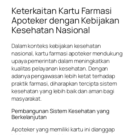
Keterkaitan Kartu Farmasi
Apoteker dengan Kebijakan
Kesehatan Nasional
Dalam konteks kebijakan kesehatan
nasional, kartu farmasi apoteker mendukung
upaya pemerintah dalam meningkatkan
kualitas pelayanan kesehatan. Dengan
adanya pengawasan lebih ketat terhadap
praktik farmasi, diharapkan tercipta sistem
kesehatan yang lebih baik dan aman bagi
masyarakat.
Pembangunan Sistem Kesehatan yang
Berkelanjutan
Apoteker yang memiliki kartu ini dianggap