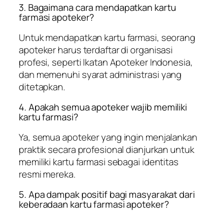
3. Bagaimana cara mendapatkan kartu
farmasi apoteker?
Untuk mendapatkan kartu farmasi, seorang
apoteker harus terdaftar di organisasi
profesi, seperti Ikatan Apoteker Indonesia,
dan memenuhi syarat administrasi yang
ditetapkan.
4. Apakah semua apoteker wajib memiliki
kartu farmasi?
Ya, semua apoteker yang ingin menjalankan
praktik secara profesional dianjurkan untuk
memiliki kartu farmasi sebagai identitas
resmi mereka.
5. Apa dampak positif bagi masyarakat dari
keberadaan kartu farmasi apoteker?