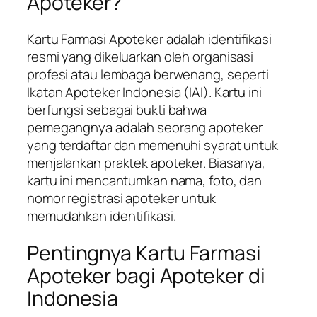
Apoteker?
Kartu Farmasi Apoteker adalah identifikasi
resmi yang dikeluarkan oleh organisasi
profesi atau lembaga berwenang, seperti
Ikatan Apoteker Indonesia (IAI). Kartu ini
berfungsi sebagai bukti bahwa
pemegangnya adalah seorang apoteker
yang terdaftar dan memenuhi syarat untuk
menjalankan praktek apoteker. Biasanya,
kartu ini mencantumkan nama, foto, dan
nomor registrasi apoteker untuk
memudahkan identifikasi.
Pentingnya Kartu Farmasi
Apoteker bagi Apoteker di
Indonesia