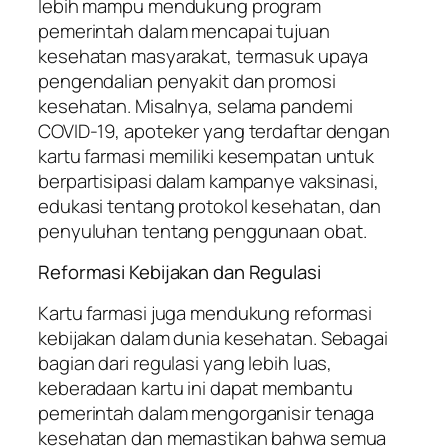
lebih mampu mendukung program
pemerintah dalam mencapai tujuan
kesehatan masyarakat, termasuk upaya
pengendalian penyakit dan promosi
kesehatan. Misalnya, selama pandemi
COVID-19, apoteker yang terdaftar dengan
kartu farmasi memiliki kesempatan untuk
berpartisipasi dalam kampanye vaksinasi,
edukasi tentang protokol kesehatan, dan
penyuluhan tentang penggunaan obat.
Reformasi Kebijakan dan Regulasi
Kartu farmasi juga mendukung reformasi
kebijakan dalam dunia kesehatan. Sebagai
bagian dari regulasi yang lebih luas,
keberadaan kartu ini dapat membantu
pemerintah dalam mengorganisir tenaga
kesehatan dan memastikan bahwa semua