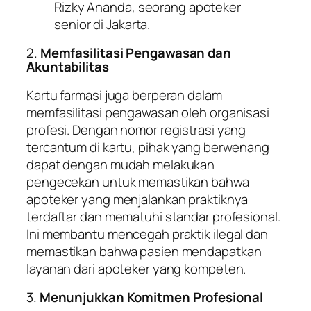
Rizky Ananda, seorang apoteker
senior di Jakarta.
2.
Memfasilitasi Pengawasan dan
Akuntabilitas
Kartu farmasi juga berperan dalam
memfasilitasi pengawasan oleh organisasi
profesi. Dengan nomor registrasi yang
tercantum di kartu, pihak yang berwenang
dapat dengan mudah melakukan
pengecekan untuk memastikan bahwa
apoteker yang menjalankan praktiknya
terdaftar dan mematuhi standar profesional.
Ini membantu mencegah praktik ilegal dan
memastikan bahwa pasien mendapatkan
layanan dari apoteker yang kompeten.
3.
Menunjukkan Komitmen Profesional