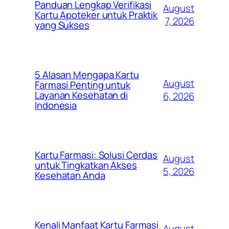
Panduan Lengkap Verifikasi
August
Kartu Apoteker untuk Praktik
7, 2026
yang Sukses
5 Alasan Mengapa Kartu
August
Farmasi Penting untuk
Layanan Kesehatan di
6, 2026
Indonesia
Kartu Farmasi: Solusi Cerdas
August
untuk Tingkatkan Akses
5, 2026
Kesehatan Anda
Kenali Manfaat Kartu Farmasi
August