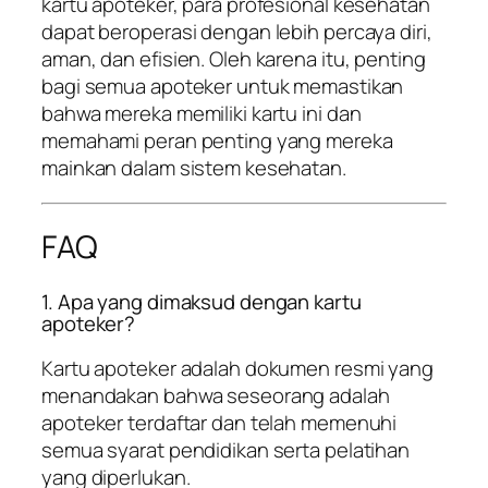
kartu apoteker, para profesional kesehatan
dapat beroperasi dengan lebih percaya diri,
aman, dan efisien. Oleh karena itu, penting
bagi semua apoteker untuk memastikan
bahwa mereka memiliki kartu ini dan
memahami peran penting yang mereka
mainkan dalam sistem kesehatan.
FAQ
1. Apa yang dimaksud dengan kartu
apoteker?
Kartu apoteker adalah dokumen resmi yang
menandakan bahwa seseorang adalah
apoteker terdaftar dan telah memenuhi
semua syarat pendidikan serta pelatihan
yang diperlukan.