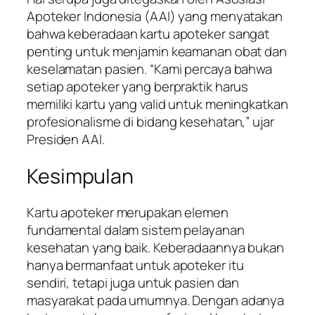
Apoteker Indonesia (AAI) yang menyatakan
bahwa keberadaan kartu apoteker sangat
penting untuk menjamin keamanan obat dan
keselamatan pasien. “Kami percaya bahwa
setiap apoteker yang berpraktik harus
memiliki kartu yang valid untuk meningkatkan
profesionalisme di bidang kesehatan,” ujar
Presiden AAI.
Kesimpulan
Kartu apoteker merupakan elemen
fundamental dalam sistem pelayanan
kesehatan yang baik. Keberadaannya bukan
hanya bermanfaat untuk apoteker itu
sendiri, tetapi juga untuk pasien dan
masyarakat pada umumnya. Dengan adanya