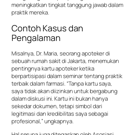
meningkatkan tingkat tanggung jawab dalam
praktik mereka.
Contoh Kasus dan
Pengalaman
Misalnya, Dr. Maria, seorang apoteker di
sebuah rumah sakit di Jakarta, menemukan
pentingnya kartu apoteker ketika
berpartisipasi dalam seminar tentang praktik
terbaik dalam farmasi. “Tanpa kartu saya,
saya tidak akan diizinkan untuk bergabung
dalam diskusi ini. Kartu ini bukan hanya
sekedar dokumen, tetapi simbol dari
legitimasi dan kredibilitas saya sebagai
profesional,” ungkapnya.
Hal serupa juga ditegaskan oleh Asosiasi