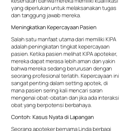
kesehatan bahwa mereka memiliki kualifikasi
yang diperlukan untuk melaksanakan tugas
dan tanggung jawab mereka.
Meningkatkan Kepercayaan Pasien
Salah satu manfaat utama dari memiliki KIPA
adalah peningkatan tingkat kepercayaan
pasien. Ketika pasien melihat KIPA apoteker,
mereka dapat merasa lebih aman dan yakin
bahwa mereka sedang berurusan dengan
seorang profesional terlatih. Kepercayaan ini
sangat penting dalam setting apotek, di
mana pasien sering kali mencari saran
mengenai obat-obatan dan jika ada interaksi
obat yang berpotensi berbahaya.
Contoh: Kasus Nyata di Lapangan
Seorang apoteker bernama Linda berbagi