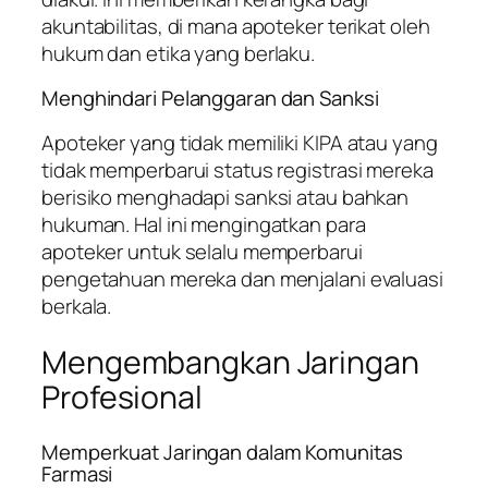
akuntabilitas, di mana apoteker terikat oleh
hukum dan etika yang berlaku.
Menghindari Pelanggaran dan Sanksi
Apoteker yang tidak memiliki KIPA atau yang
tidak memperbarui status registrasi mereka
berisiko menghadapi sanksi atau bahkan
hukuman. Hal ini mengingatkan para
apoteker untuk selalu memperbarui
pengetahuan mereka dan menjalani evaluasi
berkala.
Mengembangkan Jaringan
Profesional
Memperkuat Jaringan dalam Komunitas
Farmasi