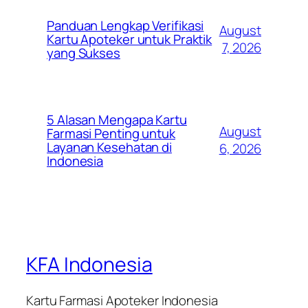
Panduan Lengkap Verifikasi
August
Kartu Apoteker untuk Praktik
7, 2026
yang Sukses
5 Alasan Mengapa Kartu
August
Farmasi Penting untuk
Layanan Kesehatan di
6, 2026
Indonesia
KFA Indonesia
Kartu Farmasi Apoteker Indonesia