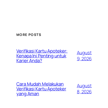
MORE POSTS
Verifikasi Kartu Apoteker:
August
Kenapa Ini Penting untuk
9, 2026
Karier Anda?
Cara Mudah Melakukan
August
Verifikasi Kartu Apoteker
8, 2026
yang Aman