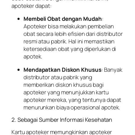
apoteker dapat:
Membeli Obat dengan Mudah
:
Apoteker bisa melakukan pembelian
obat secara lebih efisien dari distributor
resmi atau pabrik. Hal ini memastikan
ketersediaan obat yang diperlukan di
apotek.
Mendapatkan Diskon Khusus
: Banyak
distributor atau pabrik yang
memberikan diskon khusus bagi
apoteker yang menunjukkan kartu
apoteker mereka, yang tentunya dapat
menurunkan biaya operasional apotek.
2. Sebagai Sumber Informasi Kesehatan
Kartu apoteker memungkinkan apoteker