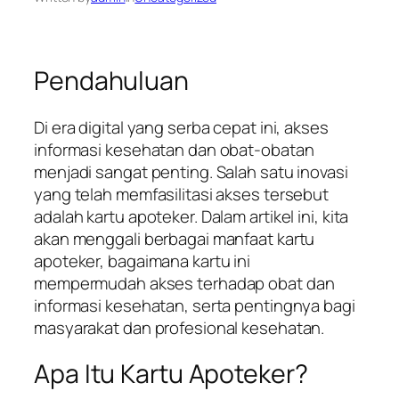
Pendahuluan
Di era digital yang serba cepat ini, akses
informasi kesehatan dan obat-obatan
menjadi sangat penting. Salah satu inovasi
yang telah memfasilitasi akses tersebut
adalah kartu apoteker. Dalam artikel ini, kita
akan menggali berbagai manfaat kartu
apoteker, bagaimana kartu ini
mempermudah akses terhadap obat dan
informasi kesehatan, serta pentingnya bagi
masyarakat dan profesional kesehatan.
Apa Itu Kartu Apoteker?