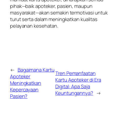
pihak—baik apoteker, pasien, maupun
masyarakat—akan semakin termotivasi untuk
turut serta dalam meningkatkan kualitas
pelayanan kesehatan.
←
Bagaimana Kartu
Tren Pemanfaatan
Apoteker
Kartu Apoteker di Era
Meningkatkan
Digital: Apa Saja
Kepercayaan
Keuntungannya?
→
Pasien?