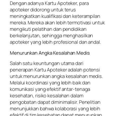
Dengan adanya Kartu Apoteker, para
apoteker didorong untuk terus
meningkatkan kualifikasi dan keterampilan
mereka. Mereka akan lebih termotivasi untuk
mengikuti pelatihan dan pendidikan
berkelanjutan, sehingga menghasilkan
apoteker yang lebih profesional dan andal.
Menurunkan Angka Kesalahan Medis
Salah satu keuntungan utama dari
penerapan Kartu Apoteker adalah potensi
untuk menurunkan angka kesalahan medis.
Melalui koordinasi yang lebih baik dan
komunikasi yang efektif antar-tenaga
kesehatan, risiko kesalahan dalam
pengobatan dapat diminimalisir. Penelitian
menunjukkan bahwa kolaborasi yang lebih
efektif di tim kesehatan dapat menurunkan