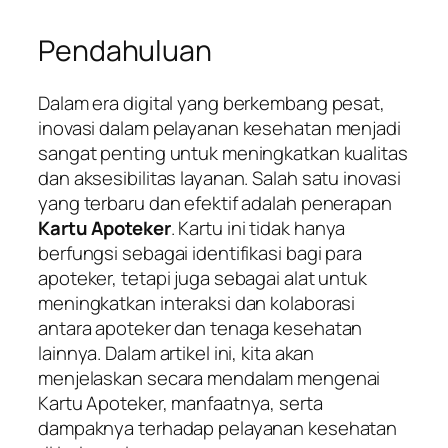
Pendahuluan
Dalam era digital yang berkembang pesat,
inovasi dalam pelayanan kesehatan menjadi
sangat penting untuk meningkatkan kualitas
dan aksesibilitas layanan. Salah satu inovasi
yang terbaru dan efektif adalah penerapan
Kartu Apoteker
. Kartu ini tidak hanya
berfungsi sebagai identifikasi bagi para
apoteker, tetapi juga sebagai alat untuk
meningkatkan interaksi dan kolaborasi
antara apoteker dan tenaga kesehatan
lainnya. Dalam artikel ini, kita akan
menjelaskan secara mendalam mengenai
Kartu Apoteker, manfaatnya, serta
dampaknya terhadap pelayanan kesehatan