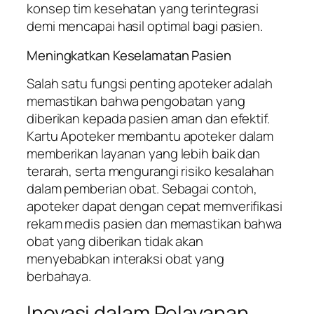
konsep tim kesehatan yang terintegrasi
demi mencapai hasil optimal bagi pasien.
Meningkatkan Keselamatan Pasien
Salah satu fungsi penting apoteker adalah
memastikan bahwa pengobatan yang
diberikan kepada pasien aman dan efektif.
Kartu Apoteker membantu apoteker dalam
memberikan layanan yang lebih baik dan
terarah, serta mengurangi risiko kesalahan
dalam pemberian obat. Sebagai contoh,
apoteker dapat dengan cepat memverifikasi
rekam medis pasien dan memastikan bahwa
obat yang diberikan tidak akan
menyebabkan interaksi obat yang
berbahaya.
Inovasi dalam Pelayanan