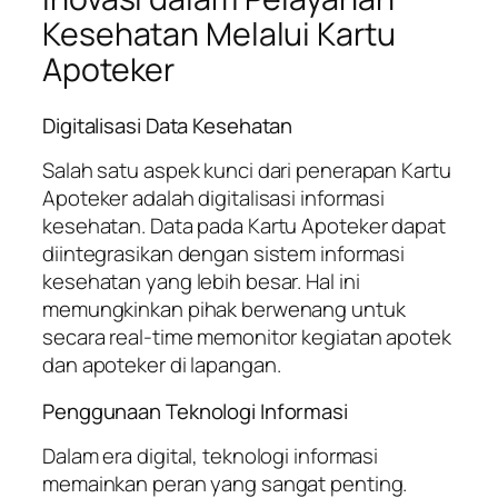
Kesehatan Melalui Kartu
Apoteker
Digitalisasi Data Kesehatan
Salah satu aspek kunci dari penerapan Kartu
Apoteker adalah digitalisasi informasi
kesehatan. Data pada Kartu Apoteker dapat
diintegrasikan dengan sistem informasi
kesehatan yang lebih besar. Hal ini
memungkinkan pihak berwenang untuk
secara real-time memonitor kegiatan apotek
dan apoteker di lapangan.
Penggunaan Teknologi Informasi
Dalam era digital, teknologi informasi
memainkan peran yang sangat penting.