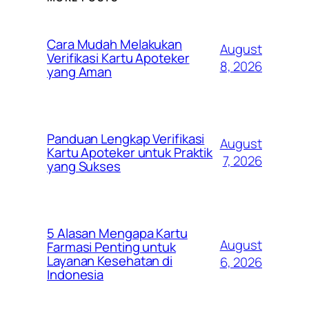
Cara Mudah Melakukan
August
Verifikasi Kartu Apoteker
8, 2026
yang Aman
Panduan Lengkap Verifikasi
August
Kartu Apoteker untuk Praktik
7, 2026
yang Sukses
5 Alasan Mengapa Kartu
August
Farmasi Penting untuk
Layanan Kesehatan di
6, 2026
Indonesia