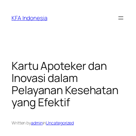
Skip
to
KFA Indonesia
content
Kartu Apoteker dan
Inovasi dalam
Pelayanan Kesehatan
yang Efektif
Written by
admin
in
Uncategorized