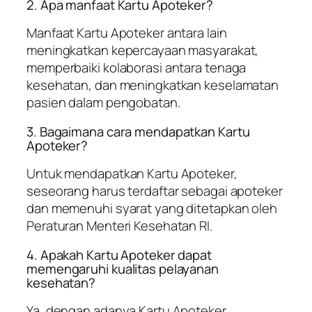
2. Apa manfaat Kartu Apoteker?
Manfaat Kartu Apoteker antara lain
meningkatkan kepercayaan masyarakat,
memperbaiki kolaborasi antara tenaga
kesehatan, dan meningkatkan keselamatan
pasien dalam pengobatan.
3. Bagaimana cara mendapatkan Kartu
Apoteker?
Untuk mendapatkan Kartu Apoteker,
seseorang harus terdaftar sebagai apoteker
dan memenuhi syarat yang ditetapkan oleh
Peraturan Menteri Kesehatan RI.
4. Apakah Kartu Apoteker dapat
memengaruhi kualitas pelayanan
kesehatan?
Ya, dengan adanya Kartu Apoteker,