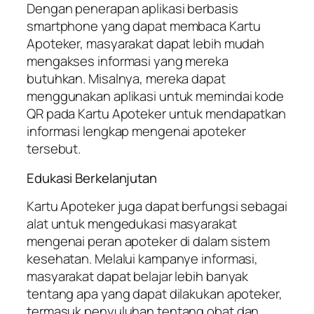
Dengan penerapan aplikasi berbasis
smartphone yang dapat membaca Kartu
Apoteker, masyarakat dapat lebih mudah
mengakses informasi yang mereka
butuhkan. Misalnya, mereka dapat
menggunakan aplikasi untuk memindai kode
QR pada Kartu Apoteker untuk mendapatkan
informasi lengkap mengenai apoteker
tersebut.
Edukasi Berkelanjutan
Kartu Apoteker juga dapat berfungsi sebagai
alat untuk mengedukasi masyarakat
mengenai peran apoteker di dalam sistem
kesehatan. Melalui kampanye informasi,
masyarakat dapat belajar lebih banyak
tentang apa yang dapat dilakukan apoteker,
termasuk penyuluhan tentang obat dan