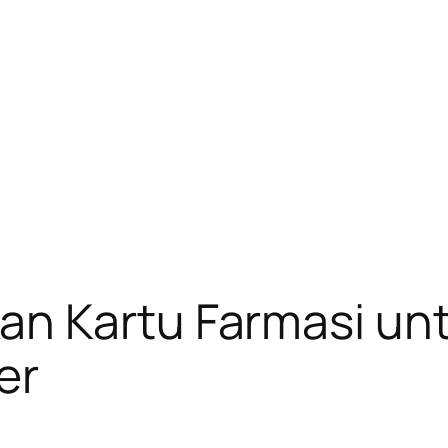
n Kartu Farmasi un
er