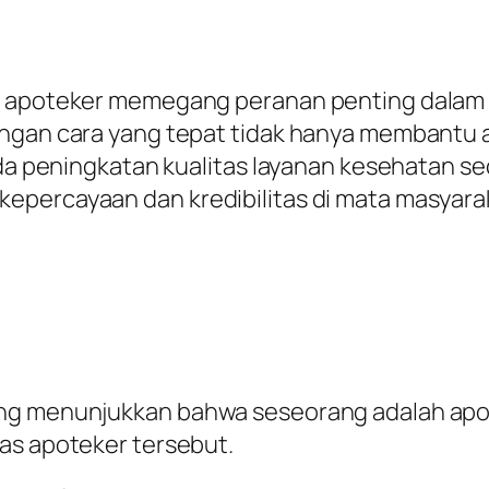
i, apoteker memegang peranan penting dalam
dengan cara yang tepat tidak hanya membantu
pada peningkatan kualitas layanan kesehatan s
kepercayaan dan kredibilitas di mata masyar
ng menunjukkan bahwa seseorang adalah apotek
as apoteker tersebut.