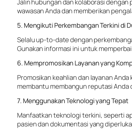
Jalin hubungan dan kolaborasi dengan p
wawasan Anda dan memberikan pengalam
5. Mengikuti Perkembangan Terkini di D
Selalu up-to-date dengan perkembangan t
Gunakan informasi ini untuk memperbai
6. Mempromosikan Layanan yang Kom
Promosikan keahlian dan layanan Anda
membantu membangun reputasi Anda di 
7. Menggunakan Teknologi yang Tepat
Manfaatkan teknologi terkini, seperti 
pasien dan dokumentasi yang diperlukan.