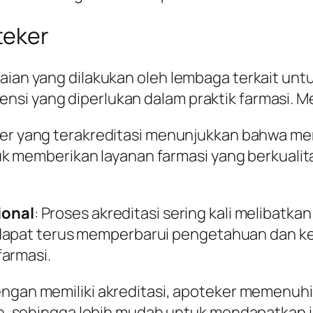
teker
ilaian yang dilakukan oleh lembaga terkait u
nsi yang diperlukan dalam praktik farmasi. M
ker yang terakreditasi menunjukkan bahwa me
k memberikan layanan farmasi yang berkualita
ional
: Proses akreditasi sering kali melibatka
 dapat terus memperbarui pengetahuan dan k
farmasi.
engan memiliki akreditasi, apoteker memenuhi
 sehingga lebih mudah untuk mendapatkan iz