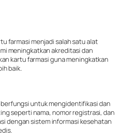
u farmasi menjadi salah satu alat
emi meningkatkan akreditasi dan
atkan kartu farmasi guna meningkatkan
ih baik.
berfungsi untuk mengidentifikasi dan
ing seperti nama, nomor registrasi, dan
grasi dengan sistem informasi kesehatan
dis.