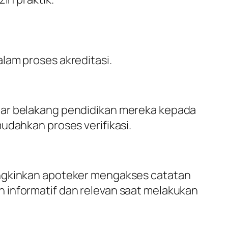
lam proses akreditasi.
tar belakang pendidikan mereka kepada
udahkan proses verifikasi.
ungkinkan apoteker mengakses catatan
 informatif dan relevan saat melakukan