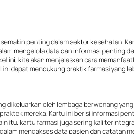
 semakin penting dalam sektor kesehatan. Kart
dalam mengelola data dan informasi penting d
ikel ini, kita akan menjelaskan cara memanfa
 ini dapat mendukung praktik farmasi yang leb
ng dikeluarkan oleh lembaga berwenang yang 
aktek mereka. Kartu ini berisi informasi pent
in itu, kartu farmasi juga sering kali terinte
 dalam mengakses data pasien dan catatan me