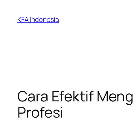
Skip
to
KFA Indonesia
content
Cara Efektif Meng
Profesi