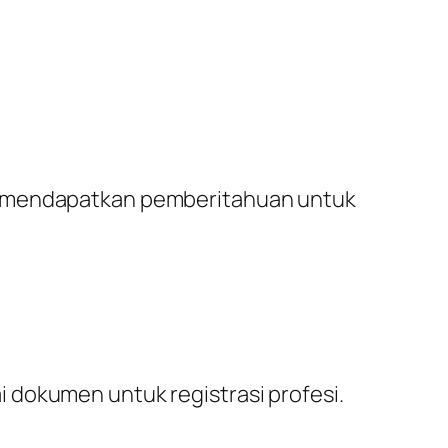
an mendapatkan pemberitahuan untuk
 dokumen untuk registrasi profesi.