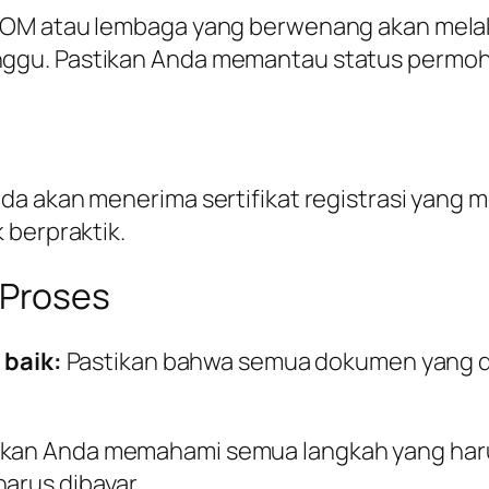
OM atau lembaga yang berwenang akan melakuk
gu. Pastikan Anda memantau status permoho
da akan menerima sertifikat registrasi yang
 berpraktik.
Proses
baik:
Pastikan bahwa semua dokumen yang di
ikan Anda memahami semua langkah yang har
arus dibayar.