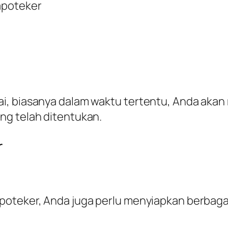
 apoteker
ai, biasanya dalam waktu tertentu, Anda ak
ng telah ditentukan.
r
poteker, Anda juga perlu menyiapkan berbagai