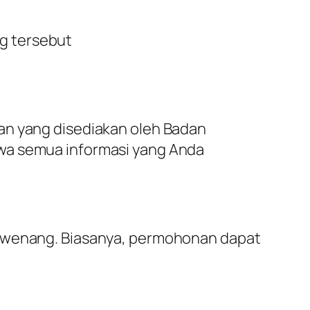
ng tersebut
an yang disediakan oleh Badan
hwa semua informasi yang Anda
erwenang. Biasanya, permohonan dapat