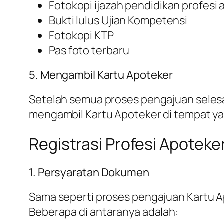
Fotokopi ijazah pendidikan profesi
Bukti lulus Ujian Kompetensi
Fotokopi KTP
Pas foto terbaru
5. Mengambil Kartu Apoteker
Setelah semua proses pengajuan seles
mengambil Kartu Apoteker di tempat ya
Registrasi Profesi Apoteke
1. Persyaratan Dokumen
Sama seperti proses pengajuan Kartu A
Beberapa di antaranya adalah: