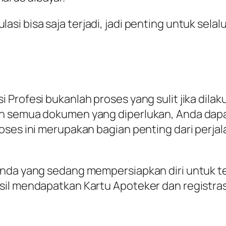
asi bisa saja terjadi, jadi penting untuk sela
 Profesi bukanlah proses yang sulit jika dil
n semua dokumen yang diperlukan, Anda dapat
oses ini merupakan bagian penting dari perja
nda yang sedang mempersiapkan diri untuk te
il mendapatkan Kartu Apoteker dan registrasi