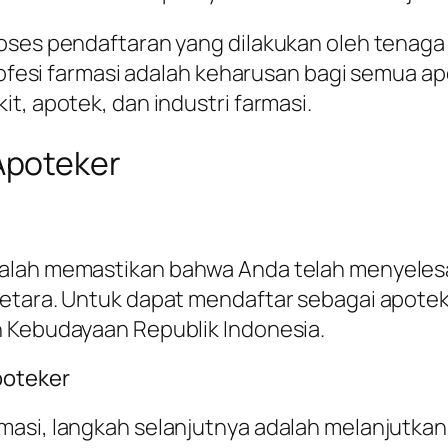
roses pendaftaran yang dilakukan oleh tenaga
rofesi farmasi adalah keharusan bagi semua apo
t, apotek, dan industri farmasi.
Apoteker
alah memastikan bahwa Anda telah menyelesai
etara. Untuk dapat mendaftar sebagai apoteke
n Kebudayaan Republik Indonesia.
poteker
masi, langkah selanjutnya adalah melanjutkan