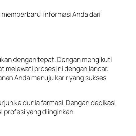
lu memperbarui informasi Anda dari
akukan dengan tepat. Dengan mengikuti
 melewati proses ini dengan lancar.
lanan Anda menuju karir yang sukses
rjun ke dunia farmasi. Dengan dedikasi
 profesi yang diinginkan.