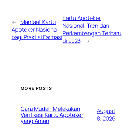
Kartu Apoteker
←
Manfaat Kartu
Nasional: Tren dan
Apoteker Nasional
Perkembangan Terbaru
bagi Praktisi Farmasi
di 2023
→
MORE POSTS
Cara Mudah Melakukan
August
Verifikasi Kartu Apoteker
8, 2026
yang Aman