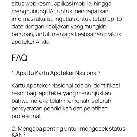
situs web resmi, aplikasi mobile, hingga
menghubungi IAI, untuk mendapatkan
informasi akurat. Ingatlah untuk tetap up-to-
date dengan kebijakan yang mungkin
berubah, untuk menjaga keabsahan praktik
apoteker Anda.
FAQ
1. Apa itu Kartu Apoteker Nasional?
Kartu Apoteker Nasional adalah identifikasi
resmi bagi apoteker yang menunjukkan
bahwa mereka telah memenuhi seluruh
persyaratan pendidikan dan pelatihan
profesional.
2. Mengapa penting untuk mengecek status
KAN?