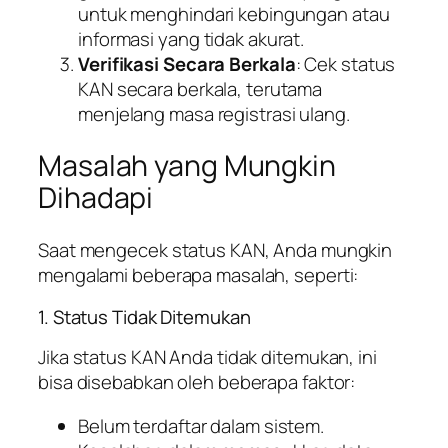
untuk menghindari kebingungan atau
informasi yang tidak akurat.
Verifikasi Secara Berkala
: Cek status
KAN secara berkala, terutama
menjelang masa registrasi ulang.
Masalah yang Mungkin
Dihadapi
Saat mengecek status KAN, Anda mungkin
mengalami beberapa masalah, seperti:
1. Status Tidak Ditemukan
Jika status KAN Anda tidak ditemukan, ini
bisa disebabkan oleh beberapa faktor:
Belum terdaftar dalam sistem.