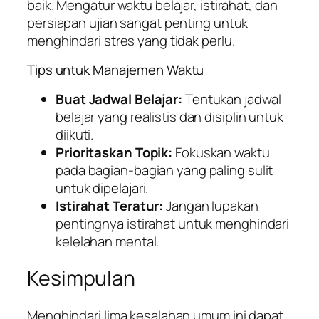
baik. Mengatur waktu belajar, istirahat, dan
persiapan ujian sangat penting untuk
menghindari stres yang tidak perlu.
Tips untuk Manajemen Waktu
Buat Jadwal Belajar:
Tentukan jadwal
belajar yang realistis dan disiplin untuk
diikuti.
Prioritaskan Topik:
Fokuskan waktu
pada bagian-bagian yang paling sulit
untuk dipelajari.
Istirahat Teratur:
Jangan lupakan
pentingnya istirahat untuk menghindari
kelelahan mental.
Kesimpulan
Menghindari lima kesalahan umum ini dapat