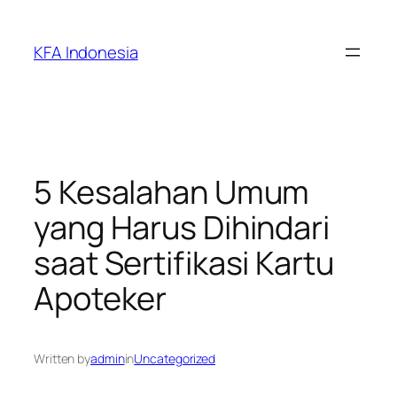
Skip
to
KFA Indonesia
content
5 Kesalahan Umum
yang Harus Dihindari
saat Sertifikasi Kartu
Apoteker
Written by
admin
in
Uncategorized