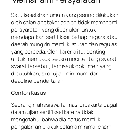
Satu kesalahan umum yang sering dilakukan
oleh calon apoteker adalah tidak memahami
persyaratan yang diperlukan untuk
mendapatkan sertifikasi. Setiap negara atau
daerah mungkin memiliki aturan dan regulasi
yang berbeda. Oleh karena itu, penting
untuk membaca secara rinci tentang syarat-
syarat tersebut, termasuk dokumen yang
dibutuhkan, skor ujian minimum, dan
deadline pendaftaran.
Contoh Kasus
Seorang mahasiswa farmasi di Jakarta gagal
dalam ujian sertifikasi karena tidak
mengetahui bahwa dia harus memiliki
pengalaman praktik selama minimal enam