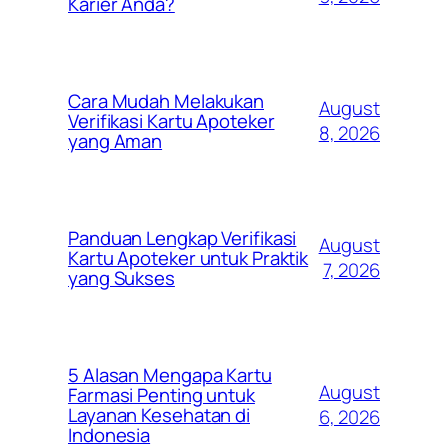
Karier Anda?
Cara Mudah Melakukan
August
Verifikasi Kartu Apoteker
8, 2026
yang Aman
Panduan Lengkap Verifikasi
August
Kartu Apoteker untuk Praktik
7, 2026
yang Sukses
5 Alasan Mengapa Kartu
August
Farmasi Penting untuk
Layanan Kesehatan di
6, 2026
Indonesia