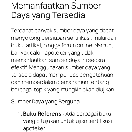
Memanfaatkan Sumber
Daya yang Tersedia
Terdapat banyak sumber daya yang dapat
menyokong persiapan sertifikasi, mulai dari
buku, artikel, hingga forum online. Namun,
banyak calon apoteker yang tidak
memanfaatkan sumber daya ini secara
efektif. Menggunakan sumber daya yang
tersedia dapat memperluas pengetahuan
dan memperdalam pemahaman tentang
berbagai topik yang mungkin akan diujikan.
Sumber Daya yang Berguna
Buku Referensi:
Ada berbagai buku
yang ditujukan untuk ujian sertifikasi
apoteker.