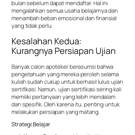
bulan sebelum dapat mendaftar. Hal ini
mengalahkan semua usaha belajarnya dan
menambah beban emosional dan finansial
yang tidak perlu.
Kesalahan Kedua:
Kurangnya Persiapan Ujian
Banyak calon apoteker berasumsi bahwa
pengetahuan yang mereka peroleh selama
kuliah sudah cukup untuk berhasil lulus ujian
sertifikasi. Namun, ujian sertifikasi sering kali
memiliki pertanyaan yang lebih mendalam
dan spesifik. Oleh karena itu, penting untuk
melakukan persiapan yang matang.
Strategi Belajar