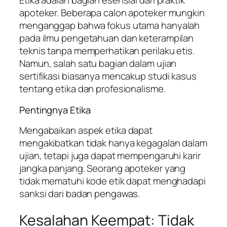
Etika adalah bagian esensial dari praktik
apoteker. Beberapa calon apoteker mungkin
menganggap bahwa fokus utama hanyalah
pada ilmu pengetahuan dan keterampilan
teknis tanpa memperhatikan perilaku etis.
Namun, salah satu bagian dalam ujian
sertifikasi biasanya mencakup studi kasus
tentang etika dan profesionalisme.
Pentingnya Etika
Mengabaikan aspek etika dapat
mengakibatkan tidak hanya kegagalan dalam
ujian, tetapi juga dapat mempengaruhi karir
jangka panjang. Seorang apoteker yang
tidak mematuhi kode etik dapat menghadapi
sanksi dari badan pengawas.
Kesalahan Keempat: Tidak