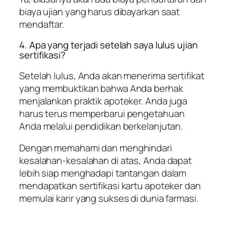
biaya ujian yang harus dibayarkan saat
mendaftar.
4. Apa yang terjadi setelah saya lulus ujian
sertifikasi?
Setelah lulus, Anda akan menerima sertifikat
yang membuktikan bahwa Anda berhak
menjalankan praktik apoteker. Anda juga
harus terus memperbarui pengetahuan
Anda melalui pendidikan berkelanjutan.
Dengan memahami dan menghindari
kesalahan-kesalahan di atas, Anda dapat
lebih siap menghadapi tantangan dalam
mendapatkan sertifikasi kartu apoteker dan
memulai karir yang sukses di dunia farmasi.