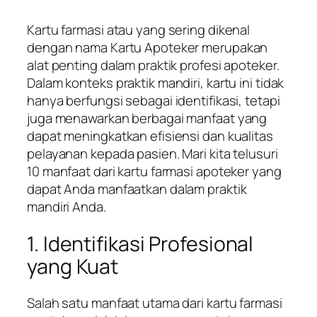
Kartu farmasi atau yang sering dikenal
dengan nama Kartu Apoteker merupakan
alat penting dalam praktik profesi apoteker.
Dalam konteks praktik mandiri, kartu ini tidak
hanya berfungsi sebagai identifikasi, tetapi
juga menawarkan berbagai manfaat yang
dapat meningkatkan efisiensi dan kualitas
pelayanan kepada pasien. Mari kita telusuri
10 manfaat dari kartu farmasi apoteker yang
dapat Anda manfaatkan dalam praktik
mandiri Anda.
1. Identifikasi Profesional
yang Kuat
Salah satu manfaat utama dari kartu farmasi