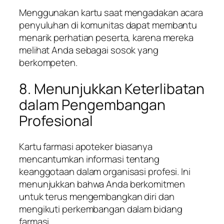
Menggunakan kartu saat mengadakan acara
penyuluhan di komunitas dapat membantu
menarik perhatian peserta, karena mereka
melihat Anda sebagai sosok yang
berkompeten.
8. Menunjukkan Keterlibatan
dalam Pengembangan
Profesional
Kartu farmasi apoteker biasanya
mencantumkan informasi tentang
keanggotaan dalam organisasi profesi. Ini
menunjukkan bahwa Anda berkomitmen
untuk terus mengembangkan diri dan
mengikuti perkembangan dalam bidang
farmasi.