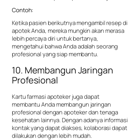
Contoh:
Ketika pasien berikutnya mengambil resep di
apotek Anda, mereka mungkin akan merasa
lebih percaya diri untuk bertanya,
mengetahui bahwa Anda adalah seorang
profesional yang siap membantu.
10. Membangun Jaringan
Profesional
Kartu farmasi apoteker juga dapat
membantu Anda membangun jaringan
profesional dengan apoteker dan tenaga
kesehatan lainnya. Dengan adanya informasi
kontak yang dapat diakses, kolaborasi dapat
dilakukan dengan lebih mudah.