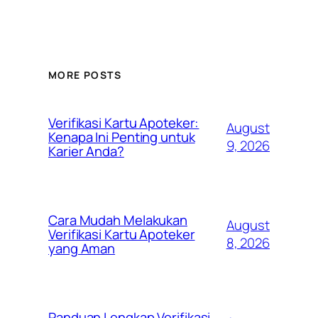
MORE POSTS
Verifikasi Kartu Apoteker:
August
Kenapa Ini Penting untuk
9, 2026
Karier Anda?
Cara Mudah Melakukan
August
Verifikasi Kartu Apoteker
8, 2026
yang Aman
Panduan Lengkap Verifikasi