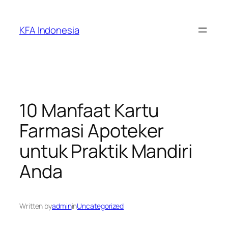
Skip
to
KFA Indonesia
content
10 Manfaat Kartu
Farmasi Apoteker
untuk Praktik Mandiri
Anda
Written by
admin
in
Uncategorized